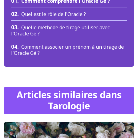
01.
Comment comprendre l'Oracle Gé ?
02.
Quel est le rôle de l'Oracle ?
03.
Quelle méthode de tirage utiliser avec
l'Oracle Gé ?
04.
Comment associer un prénom à un tirage de
l'Oracle Gé ?
Articles similaires dans
Tarologie